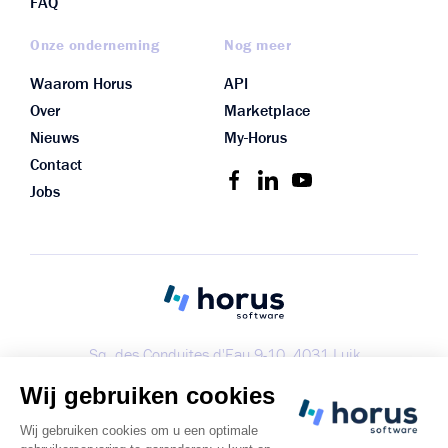
FAQ
Onze onderneming
Nog meer
Waarom Horus
API
Over
Marketplace
Nieuws
My-Horus
Contact
Jobs
Sq. des Conduites d'Eau 9-10, 4031 Luik
+32 (0) 4 287 64 35
info@horus-software.be