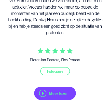
at
Met Horus boekhouden we veel sneller, accurater en
actueler. Vroeger hadden we maar op bepaalde
al
re
momenten van het jaar een duidelijk beeld van de
de
boekhouding. Dankzij Horus hou je de cijfers dagelijks
Al
bij en heb je steeds een goed zicht op de situatie van
je cliënten.
Pieter-Jan Peeters, Fisc Protect
Fiduciaire
Meer lezen