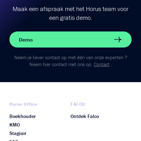
Maak een afspraak met het Horus team voor
een gratis demo.
Demo
Neem je liever contact op met één van onze experten ?
Neem hier contact met ons op.
Contact
.
Horus Office
FALCO
Boekhouder
Ontdek Falco
KMO
Stagiair