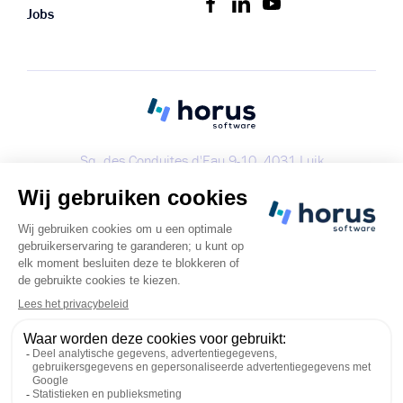
Jobs
Sq. des Conduites d'Eau 9-10, 4031 Luik
+32 (0) 4 287 64 35
info@horus-software.be
Boek een demo
Copyright 2023 - Alle rechten voorbehouden
Cookies
Privacybeleid
Servicevoorwaarden