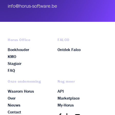
info@horus-software.be
Horus Office
FALCO
Boekhouder
Ontdek Falco
KMO
Stagiair
FAQ
Onze onderneming
Nog meer
Waarom Horus
API
Over
Marketplace
Nieuws
My-Horus
Contact