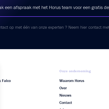
k een afspraak met het Horus team voor een gratis d
ntact op met één van onze experten ? Neem hier contact me
O
Onze onderneming
 Falco
Waarom Horus
Over
Nieuws
Contact