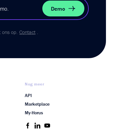
emo.
Demo
t ons op.
Contact
.
Nog meer
API
Marketplace
My-Horus