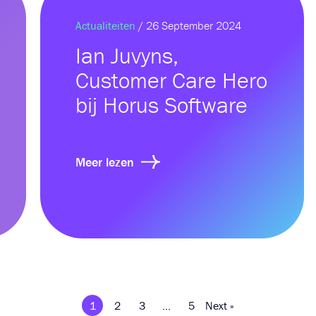
Actualiteiten
/ 26 September 2024
Ian Juvyns,
Customer Care Hero
bij Horus Software
Meer lezen
1
2
3
…
5
Next »