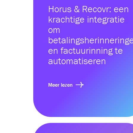
Horus & Recovr: een
krachtige integratie
om
betalingsherinnering
en factuurinning te
automatiseren
Meer lezen