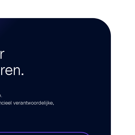
r
ren.
.
ncieel verantwoordelijke,