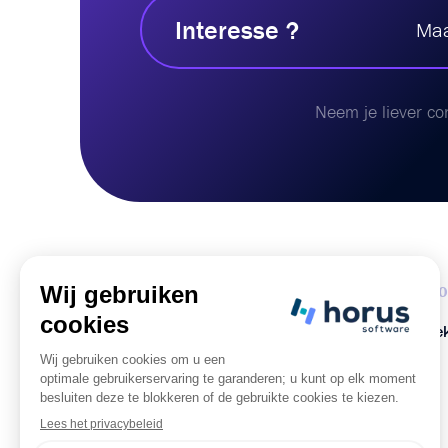
Interesse ?
Maa
Neem je liever co
Horus Office
FALC
Boekhouder
Ontdek
KMO
Stagiair
FAQ