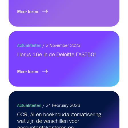
Meer informatie op onze
Falco website.
Meer lezen
Actualiteiten
/ 2 November 2023
Horus 16e in de Deloitte FAST50!
Meer lezen
Actualiteiten
/ 24 February 2026
OCR, AI en boekhoudautomatisering:
wat zijn de verschillen voor
accountantskantoren en