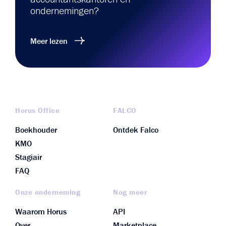
ondernemingen?
Meer lezen
Horus Office
FALCO
Boekhouder
Ontdek Falco
KMO
Stagiair
FAQ
Onze onderneming
Nog meer
Waarom Horus
API
Over
Marketplace