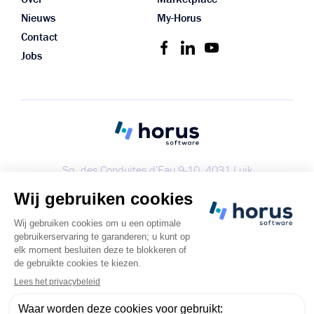
Nieuws
My-Horus
Contact
Jobs
Sq. des Conduites d'Eau 9-10, 4031 Luik
+32 (0) 4 287 64 35
info@horus-software.be
Boek een demo