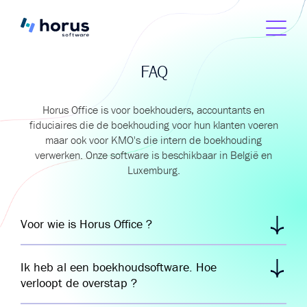
FAQ
Horus Office is voor boekhouders, accountants en
fiduciaires die de boekhouding voor hun klanten voeren
maar ook voor KMO's die intern de boekhouding
verwerken. Onze software is beschikbaar in België en
Luxemburg.
Voor wie is Horus Office ?
Horus Office is voor boekhouders, accountants en
Ik heb al een boekhoudsoftware. Hoe
fiduciaires die de boekhouding voor hun klanten
verloopt de overstap ?
voeren maar ook voor
KMO’s
die intern de
boekhouding verwerken.