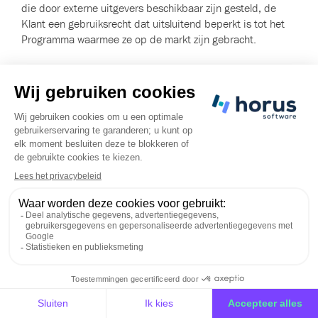
die door externe uitgevers beschikbaar zijn gesteld, de
Klant een gebruiksrecht dat uitsluitend beperkt is tot het
Programma waarmee ze op de markt zijn gebracht.
b) Waarborg tegen inbreuken
In het geval van vorderingen van derden met betrekking tot
de schending door de Programma’s van een intellectueel
eigendomsrecht in België, verbindt de Klant zich ertoe om
alle vorderingen in dit verband rechtstreeks bij Horus in te
dienen. De Klant wordt uitdrukkelijk geïnformeerd en hij
aanvaardt dat Horus, naar eigen goeddunken en op eigen
kosten, het Programma geheel of gedeeltelijk kan
vervangen of wijzigen, of voor de Klant een gebruiksrecht
kan verkrijgen, mits de Klant aan de volgende voorwaarden
heeft voldaan:
De Klant heeft al zijn verplichtingen uit hoofde van dit
Contract aanvaard en uitgevoerd,