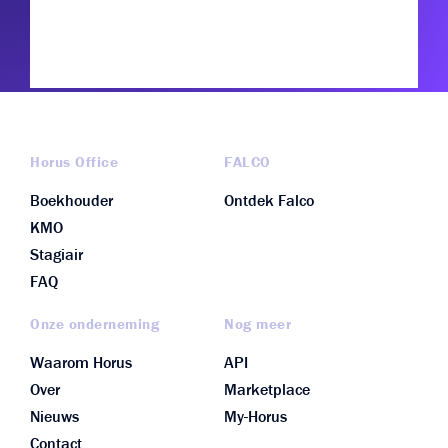
Horus Office
FALCO
Boekhouder
Ontdek Falco
KMO
Stagiair
FAQ
Onze onderneming
Nog meer
Waarom Horus
API
Over
Marketplace
Nieuws
My-Horus
Contact