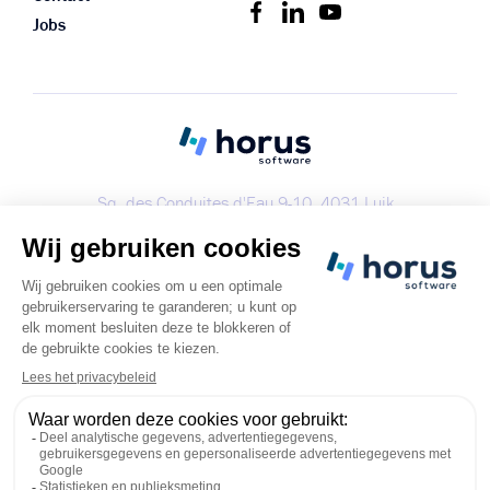
Jobs
Sq. des Conduites d'Eau 9-10, 4031 Luik
+32 (0) 4 287 64 35
info@horus-software.be
Boek een demo
Copyright 2023 - Alle rechten voorbehouden
Cookies
Privacybeleid
Servicevoorwaarden