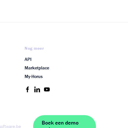
Nog meer
API
Marketplace
My-Horus
Boek een demo
software.be