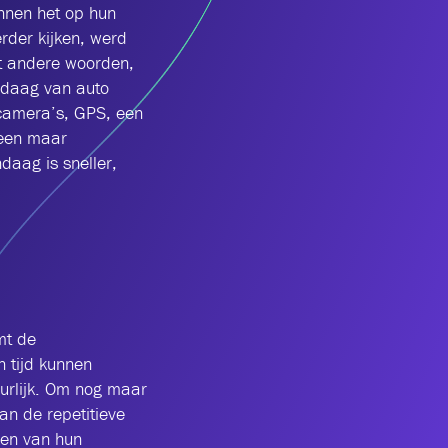
nnen het op hun
der kijken, werd
et andere woorden,
andaag van auto
jcamera’s, GPS, een
leen maar
daag is sneller,
mt de
 tijd kunnen
uurlijk. Om nog maar
an de repetitieve
ken van hun