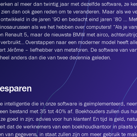
rken al meer dan twintig jaar met dezelfde software, ze ke
zien dan ook geen reden om te veranderen. Maar als we ver
 ontwikkeld in de jaren ‘90 en bedacht eind jaren ‘80 … M
 dinosaurussen als we het hebben over computers! “Als je v
en Renault 5, maar de nieuwste BMW met airco, achteruitri
r verbruikt… Overstappen naar een moderner model heeft al
kert Jérôme – liefhebber van metaforen. De software van van
r, heel anders dan die van twee decennia geleden.
besparen
ële intelligentie die in onze software is geïmplementeerd, nee
 een bestand met 35 tot 40% af. Boekhouders zullen dus hun
 goed in zijn: advies voor hun klanten! En tijd is geld, nat
 feit dat de werknemers van een boekhoudkantoor in plaats v
en van gegevens, in staat zullen zijn om meer gebruik te ma