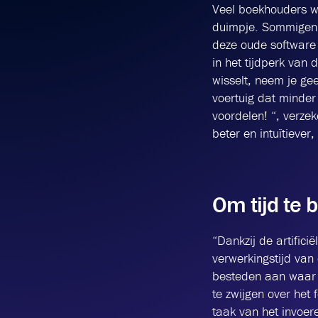
Veel boekhouders we
duimpje. Sommigen 
deze oude software
in het tijdperk van
wisselt, neem je ge
voertuig dat minde
voordelen! “, verze
beter en intuïtieve
Om tijd te 
“Dankzij de artifici
verwerkingstijd van
besteden aan waar ze
te zwijgen over het
taak van het invoer