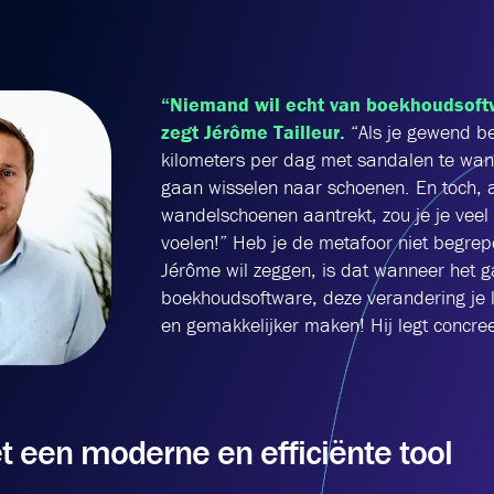
“Niemand wil echt van boekhoudsoft
zegt Jérôme Tailleur.
“Als je gewend be
kilometers per dag met sandalen te wande
gaan wisselen naar schoenen. En toch, a
wandelschoenen aantrekt, zou je je veel
voelen!” Heb je de metafoor niet begrep
Jérôme wil zeggen, is dat wanneer het 
boekhoudsoftware, deze verandering je l
en gemakkelijker maken! Hij legt concre
 een moderne en efficiënte tool