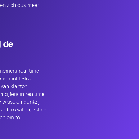
en zich dus meer
j de
rnemers real-time
tie met Falco
van klanten.
cijfers in realtime
e wisselen dankzij
nders willen, zullen
en om te