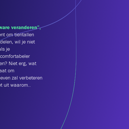
ware veranderen”,
nt om tientallen
len, wil je niet
ls je
 comfortabeler
en? Niet erg, wat
gaat om
even zal verbeteren
et uit waarom..