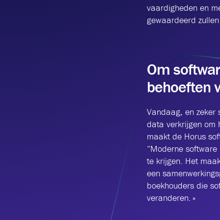
vaardigheden en mee
gewaardeerd zullen 
Om software
behoeften v
Vandaag, en zeker s
data verkrijgen om 
maakt de Horus soft
“Moderne software m
te krijgen. Het maa
een samenwerkingspl
boekhouders die so
veranderen. »