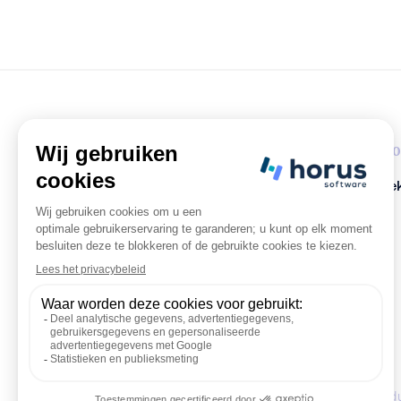
Horus Office
FALC
Boekhouder
Ontdek
KMO
Stagiair
FAQ
Sq. des Condu