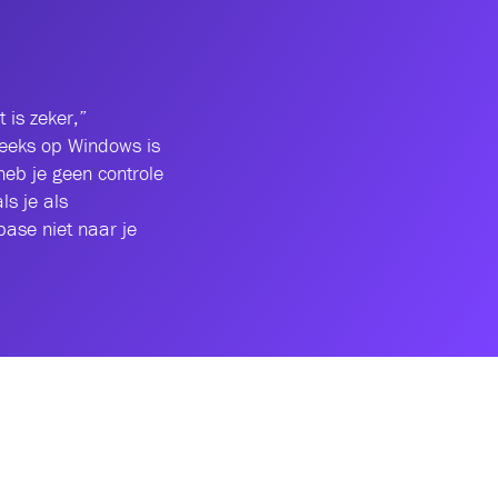
is zeker,”
reeks op Windows is
heb je geen controle
s je als
base niet naar je