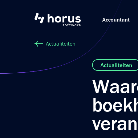
Accountant
Actualiteiten
Actualiteiten
Waar
boek
vera