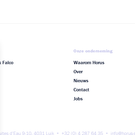
O
Onze onderneming
 Falco
Waarom Horus
Over
Nieuws
Contact
Jobs
ites d'Eau 9-10, 4031 Luik
+32 (0) 4 287 64 35
info@horus-