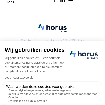
Jobs
Sq. des Conduites d'Eau 9-10, 4031 Luik
+32 (0) 4 287 64 35
info@horus-software.be
Boek een demo
Copyright 2023 - Alle rechten voorbehouden
Cookies
Privacybeleid
Servicevoorwaarden