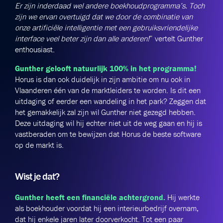
Er zijn inderdaad wel andere boekhoudprogramma’s. Toch
zijn we ervan overtuigd dat we door de combinatie van
onze artificiële intelligentie met een gebruiksvriendelijke
interface veel beter zijn dan alle anderen!
” vertelt Gunther
enthousiast.
Gunther gelooft natuurlijk 100% in het programma!
Horus is dan ook duidelijk in zijn ambitie om nu ook in
Vlaanderen één van de marktleiders te worden. Is dit een
uitdaging of eerder een wandeling in het park? Zeggen dat
het gemakkelijk zal zijn wil Gunther niet gezegd hebben.
Deze uitdaging wil hij echter niet uit de weg gaan en hij is
vastberaden om te bewijzen dat Horus de beste software
op de markt is.
Wist je dat?
Gunther heeft een financiële achtergrond.
Hij werkte
als boekhouder voordat hij een interieurbedrijf overnam,
dat hij enkele jaren later doorverkocht. Tot een paar