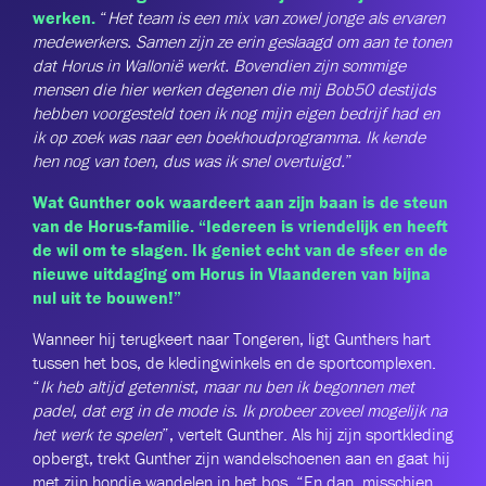
werken.
“
Het team is een mix van zowel jonge als ervaren
medewerkers. Samen zijn ze erin geslaagd om aan te tonen
dat Horus in Wallonië werkt. Bovendien zijn sommige
mensen die hier werken degenen die mij Bob50 destijds
hebben voorgesteld toen ik nog mijn eigen bedrijf had en
ik op zoek was naar een boekhoudprogramma. Ik kende
hen nog van toen, dus was ik snel overtuigd.
”
Wat Gunther ook waardeert aan zijn baan is de steun
van de Horus-familie. “Iedereen is vriendelijk en heeft
de wil om te slagen. Ik geniet echt van de sfeer en de
nieuwe uitdaging om Horus in Vlaanderen van bijna
nul uit te bouwen!”
Wanneer hij terugkeert naar Tongeren, ligt Gunthers hart
tussen het bos, de kledingwinkels en de sportcomplexen.
“
Ik heb altijd getennist, maar nu ben ik begonnen met
padel, dat erg in de mode is. Ik probeer zoveel mogelijk na
het werk te spelen
”, vertelt Gunther. Als hij zijn sportkleding
opbergt, trekt Gunther zijn wandelschoenen aan en gaat hij
met zijn hondje wandelen in het bos. “En dan, misschien