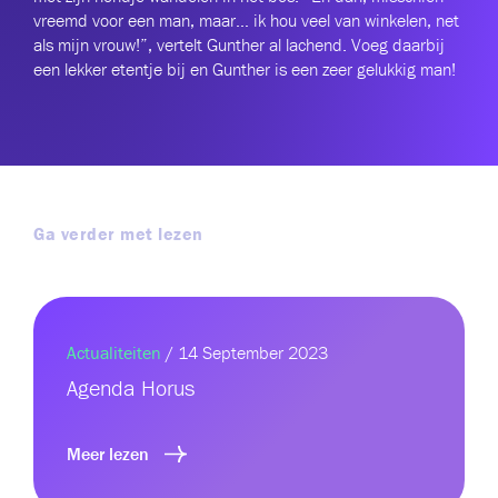
vreemd voor een man, maar… ik hou veel van winkelen, net
als mijn vrouw!”, vertelt Gunther al lachend. Voeg daarbij
een lekker etentje bij en Gunther is een zeer gelukkig man!
Ga verder met lezen
Actualiteiten
/ 14 September 2023
Agenda Horus
Meer lezen