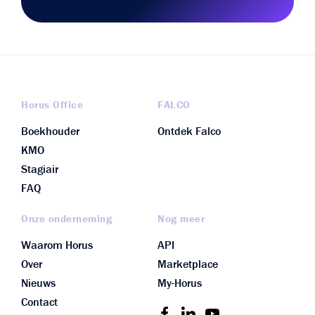
Horus Office
FALCO
Boekhouder
Ontdek Falco
KMO
Stagiair
FAQ
Onze onderneming
Nog meer
Waarom Horus
API
Over
Marketplace
Nieuws
My-Horus
Contact