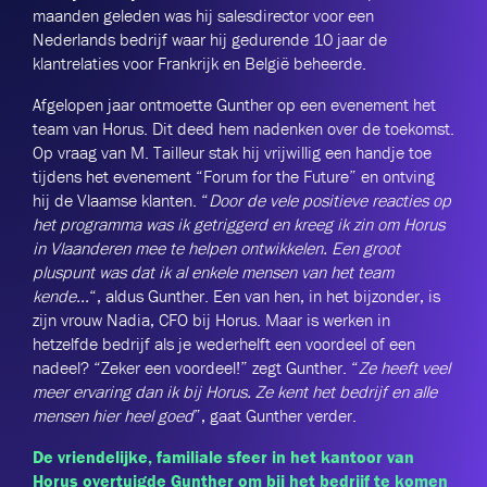
maanden geleden was hij salesdirector voor een
Nederlands bedrijf waar hij gedurende 10 jaar de
klantrelaties voor Frankrijk en België beheerde.
Afgelopen jaar ontmoette Gunther op een evenement het
team van Horus. Dit deed hem nadenken over de toekomst.
Op vraag van M. Tailleur stak hij vrijwillig een handje toe
tijdens het evenement “Forum for the Future” en ontving
hij de Vlaamse klanten. “
Door de vele positieve reacties op
het programma was ik getriggerd en kreeg ik zin om Horus
in Vlaanderen mee te helpen ontwikkelen. Een groot
pluspunt was dat ik al enkele mensen van het team
kende…
“, aldus Gunther. Een van hen, in het bijzonder, is
zijn vrouw Nadia, CFO bij Horus. Maar is werken in
hetzelfde bedrijf als je wederhelft een voordeel of een
nadeel? “Zeker een voordeel!” zegt Gunther. “
Ze heeft veel
meer ervaring dan ik bij Horus. Ze kent het bedrijf en alle
mensen hier heel goed
”, gaat Gunther verder.
De vriendelijke, familiale sfeer in het kantoor van
Horus overtuigde Gunther om bij het bedrijf te komen