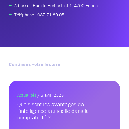
Adresse : Rue de Herbesthal 1, 4700 Eupen
Téléphone :
087 71 89 05
Continuez votre lecture
Actualités
/ 3 avril 2023
Quels sont les avantages de
l’intelligence artificielle dans la
comptabilité ?