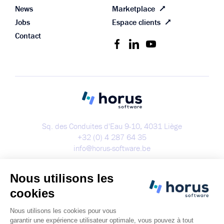
News
Marketplace
Jobs
Espace clients
Contact
Sq. des Conduites d'Eau 9-10, 4031 Liège
+32 (0) 4 287 64 35
info@horus-software.be
Démo