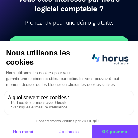
logiciel comptable ?
Prenez rdv pour une démo gratuite.
Démo
Vous préférez prendre directement contact avec l'un de
nos experts ?
Contactez-nous ici
.
Horus Office
Falco
Fiduciaire
Découvrir Falco
PME
FAQ Falco
FAQ