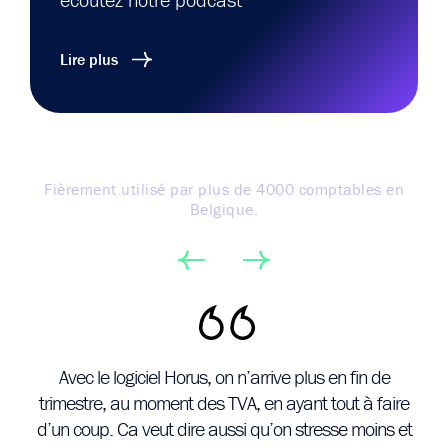
Lire plus
Fièrement utilisé par plus de 4000 comptables en
Belgique.
té
Avec le logiciel Horus, on n’arrive plus en fin de
Au
our
trimestre, au moment des TVA, en ayant tout à faire
le
d’un coup. Ca veut dire aussi qu’on stresse moins et
p