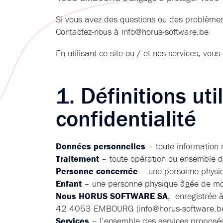
Si vous avez des questions ou des problèmes 
Contactez-nous à info@horus-software.be
En utilisant ce site ou / et nos services, vou
1. Définitions ut
confidentialité
Données personnelles
– toute information r
Traitement
– toute opération ou ensemble d
Personne concernée
– une personne physiq
Enfant
– une personne physique âgée de mo
Nous HORUS SOFTWARE SA
, enregistrée
42 4053 EMBOURG (info@horus-software.b
Services
– l’ensemble des services proposés