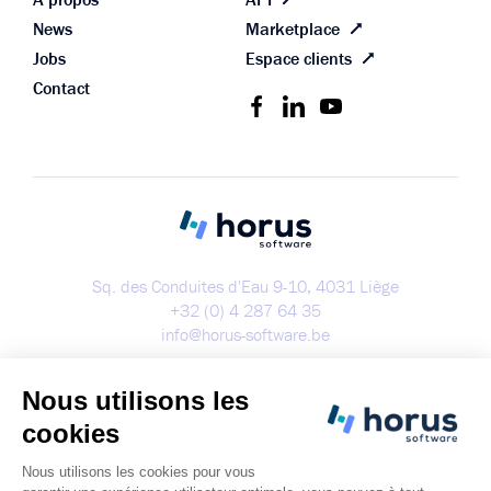
News
Marketplace
Jobs
Espace clients
Contact
Sq. des Conduites d'Eau 9-10, 4031 Liège
+32 (0) 4 287 64 35
info@horus-software.be
Démo