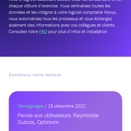
chaque clôture d’exercice.
Vous centralisez toutes les
données et les intégrez à votre logiciel comptable Horus,
vous automatisez tous les processus et vous échangez
aisément des informations avec vos collègues et clients.
Consultez notre
FAQ
pour plus d’infos et installation
Continuez votre lecture
Témoignages
/ 15 décembre 2022
Parole aux utilisateurs: Raymonde
Dubois, Optimum