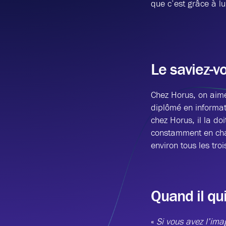
que c’est grâce à lui
Le saviez-v
Chez Horus, on aime 
diplômé en informati
chez Horus, il la do
constamment en chas
environ tous les troi
Quand il qu
«
Si vous avez l’imag