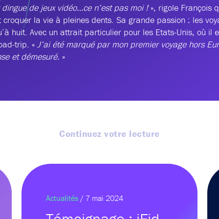
t dingue de jeux vidéo…ce n’est pas moi !
», rigole François 
t croquer la vie à pleines dents. Sa grande passion : les vo
u’à huit. Avec un attrait particulier pour les Etats-Unis, où il
ad-trip. «
J’ai été marqué par mon premier voyage hors Eur
nse et démesuré.
»
Continuez votre lecture
Actualités
/ 7 mai 2024
Témoignage : iFid –