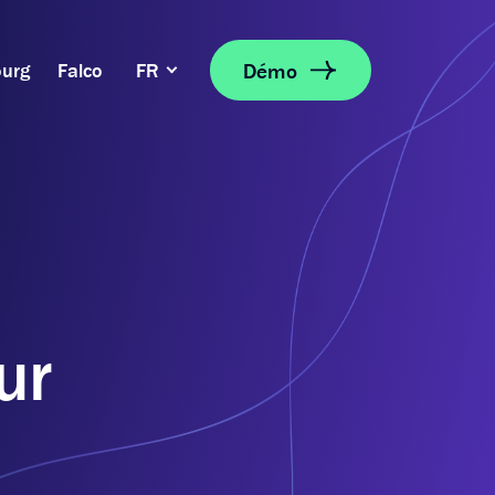
Démo
urg
Falco
FR
ur