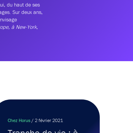
qui, du haut de ses
yages. Sur deux ans,
 envisage
ope, à New-York,
Chez Horus
/ 2 février 2021
Tranche de vie : à