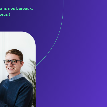
 dans nos bureaux,
orus !