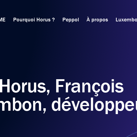
ME
Pourquoi Horus ?
Peppol
À propos
Luxembo
Horus, François
mbon, développe