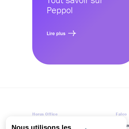
Peppol
Lire plus
Horus Office
Falco
Fiduciaire
Découv