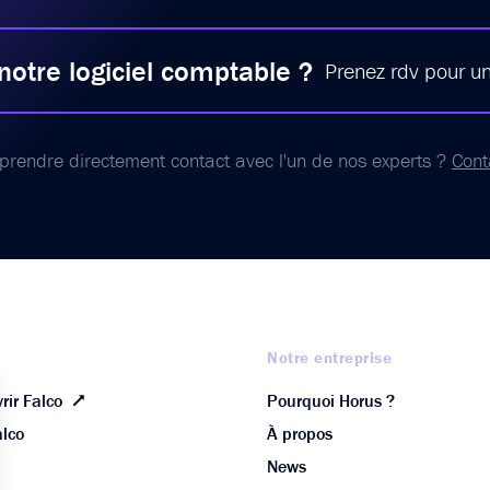
notre logiciel comptable ?
Prenez rdv pour u
prendre directement contact avec l'un de nos experts ?
Cont
Notre entreprise
rir Falco
Pourquoi Horus ?
lco
À propos
News