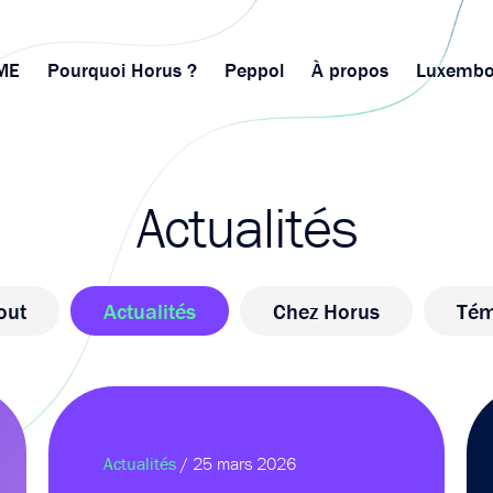
ME
Pourquoi Horus ?
Peppol
À propos
Luxembo
Actualités
out
Actualités
Chez Horus
Tém
Actualités
/ 25 mars 2026