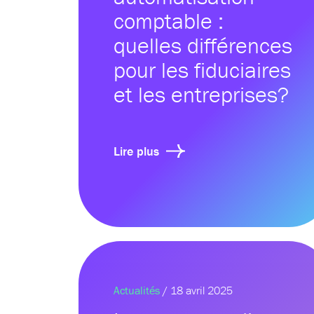
comptable :
quelles différences
pour les fiduciaires
et les entreprises?
Lire plus
Actualités
/ 18 avril 2025