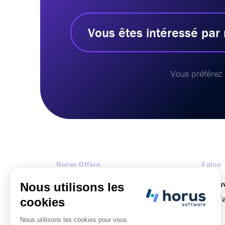
Vous êtes intéressé par 
Vous préférez 
Horus Office
Falco
Fiduciaire
Découv
PME
FAQ Fa
FAQ