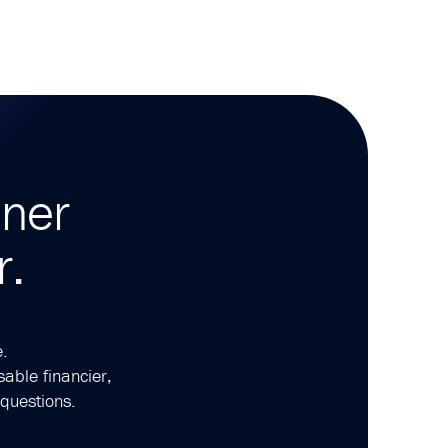
nner
r.
.
able financier,
 questions.