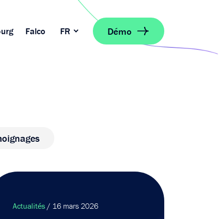
Démo
urg
Falco
FR
oignages
Actualités
/ 16 mars 2026