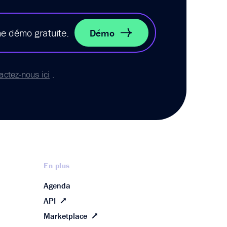
ne démo gratuite.
Démo
actez-nous ici
.
En plus
Agenda
API
Marketplace