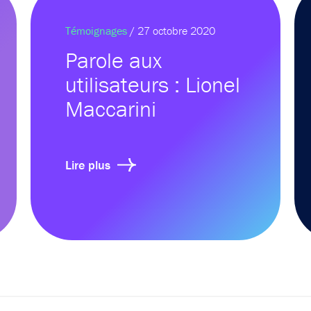
Témoignages
/ 27 octobre 2020
Parole aux
utilisateurs : Lionel
Maccarini
Lire plus