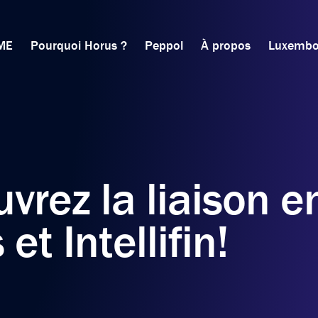
ME
Pourquoi Horus ?
Peppol
À propos
Luxembo
vrez la liaison e
et Intellifin!