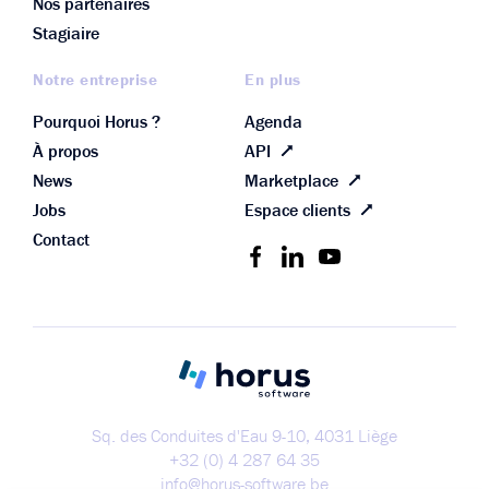
Nos partenaires
Stagiaire
Notre entreprise
En plus
Pourquoi Horus ?
Agenda
À propos
API
News
Marketplace
Jobs
Espace clients
Contact
Sq. des Conduites d'Eau 9-10, 4031 Liège
+32 (0) 4 287 64 35
info@horus-software.be